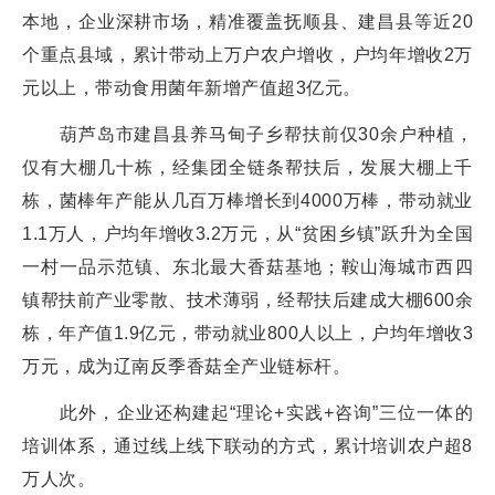
本地，企业深耕市场，精准覆盖抚顺县、建昌县等近20
个重点县域，累计带动上万户农户增收，户均年增收2万
元以上，带动食用菌年新增产值超3亿元。
葫芦岛市建昌县养马甸子乡帮扶前仅30余户种植，
仅有大棚几十栋，经集团全链条帮扶后，发展大棚上千
栋，菌棒年产能从几百万棒增长到4000万棒，带动就业
1.1万人，户均年增收3.2万元，从“贫困乡镇”跃升为全国
一村一品示范镇、东北最大香菇基地；鞍山海城市西四
镇帮扶前产业零散、技术薄弱，经帮扶后建成大棚600余
栋，年产值1.9亿元，带动就业800人以上，户均年增收3
万元，成为辽南反季香菇全产业链标杆。
此外，企业还构建起“理论+实践+咨询”三位一体的
培训体系，通过线上线下联动的方式，累计培训农户超8
万人次。