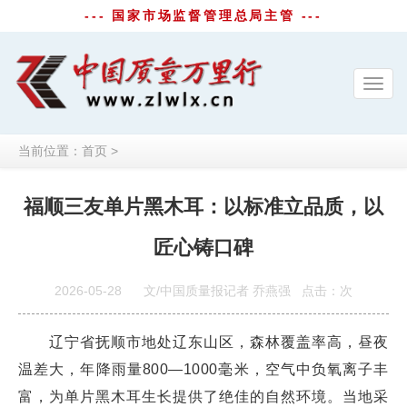
--- 国家市场监督管理总局主管 ---
Toggl
navig
当前位置：
首页
>
福顺三友单片黑木耳：以标准立品质，以
匠心铸口碑
2026-05-28
文/中国质量报记者 乔燕强
点击：
次
辽宁省抚顺市地处辽东山区，森林覆盖率高，昼夜
温差大，年降雨量800—1000毫米，空气中负氧离子丰
富，为单片黑木耳生长提供了绝佳的自然环境。当地采