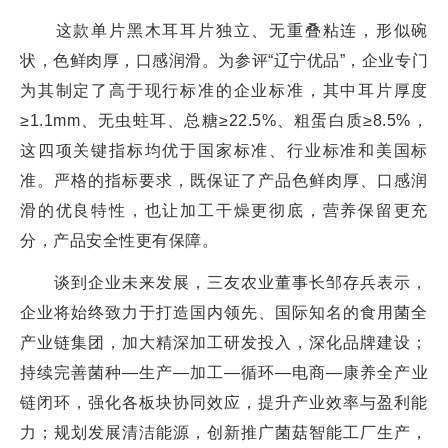
这款单片黑木耳耳片独立、无重叠粘连，形似碗
状，色鲜肉厚，口感润滑。为参评“辽宁优品”，企业专门
为其制定了高于现行标准的企业标准，其中耳片厚度
≥1.1mm、无虫蛀耳、总糖≥22.5%、粗蛋白质≥8.5%，
这四项关键指标均优于国家标准、行业标准和美国标
准。严格的指标要求，既保证了产品色鲜肉厚、口感润
滑的优良特性，也让加工干燥更彻底，营养保留更充
分，产品安全性更有保障。
谈到企业未来发展，三友农业董事长邹存兵表示，
企业将始终致力于打造国内领先、国际知名的食用菌全
产业链集团，加大精深加工研发投入，深化品牌建设；
持续完善菌种—生产—加工—循环—电商—康养全产业
链闭环，强化各板块协同效应，提升产业效率与盈利能
力；规划发展清洁能源，创新推广菌菇智能工厂生产，