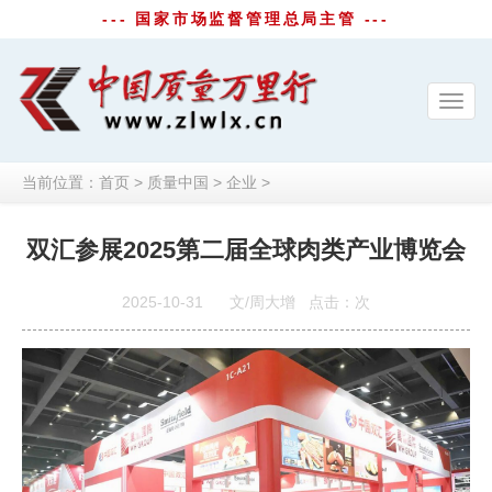
--- 国家市场监督管理总局主管 ---
Toggl
navig
当前位置：
首页
>
质量中国
>
企业
>
双汇参展2025第二届全球肉类产业博览会
2025-10-31
文/周大增
点击：
次