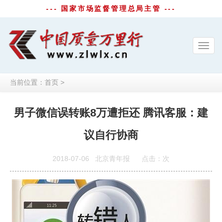
--- 国家市场监督管理总局主管 ---
Toggl
navig
当前位置：
首页
>
男子微信误转账8万遭拒还 腾讯客服：建
议自行协商
2018-07-06
北京青年报
点击：
次