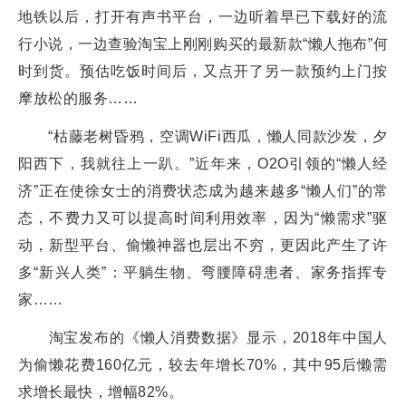
地铁以后，打开有声书平台，一边听着早已下载好的流
行小说，一边查验淘宝上刚刚购买的最新款“懒人拖布”何
时到货。预估吃饭时间后，又点开了另一款预约上门按
摩放松的服务……
“枯藤老树昏鸦，空调WiFi西瓜，懒人同款沙发，夕
阳西下，我就往上一趴。”近年来，O2O引领的“懒人经
济”正在使徐女士的消费状态成为越来越多“懒人们”的常
态，不费力又可以提高时间利用效率，因为“懒需求”驱
动，新型平台、偷懒神器也层出不穷，更因此产生了许
多“新兴人类”：平躺生物、弯腰障碍患者、家务指挥专
家……
淘宝发布的《懒人消费数据》显示，2018年中国人
为偷懒花费160亿元，较去年增长70%，其中95后懒需
求增长最快，增幅82%。