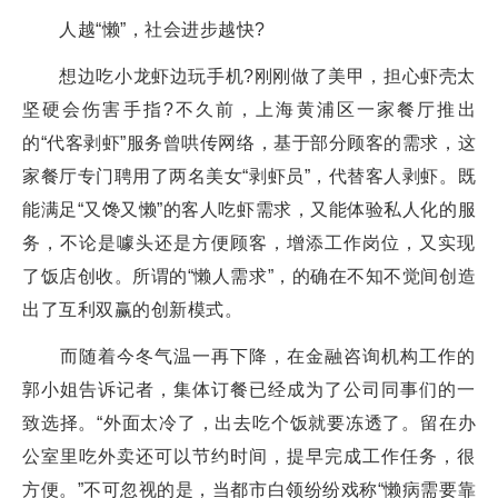
人越“懒”，社会进步越快?
想边吃小龙虾边玩手机?刚刚做了美甲，担心虾壳太
坚硬会伤害手指?不久前，上海黄浦区一家餐厅推出
的“代客剥虾”服务曾哄传网络，基于部分顾客的需求，这
家餐厅专门聘用了两名美女“剥虾员”，代替客人剥虾。既
能满足“又馋又懒”的客人吃虾需求，又能体验私人化的服
务，不论是噱头还是方便顾客，增添工作岗位，又实现
了饭店创收。所谓的“懒人需求”，的确在不知不觉间创造
出了互利双赢的创新模式。
而随着今冬气温一再下降，在金融咨询机构工作的
郭小姐告诉记者，集体订餐已经成为了公司同事们的一
致选择。“外面太冷了，出去吃个饭就要冻透了。留在办
公室里吃外卖还可以节约时间，提早完成工作任务，很
方便。”不可忽视的是，当都市白领纷纷戏称“懒病需要靠