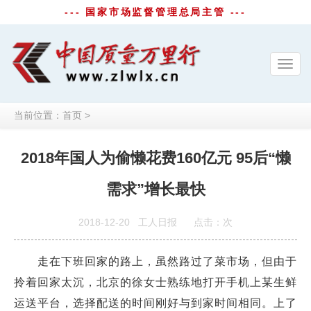
--- 国家市场监督管理总局主管 ---
Toggl
navig
当前位置：
首页
>
2018年国人为偷懒花费160亿元 95后“懒
需求”增长最快
2018-12-20
工人日报
点击：
次
走在下班回家的路上，虽然路过了菜市场，但由于
拎着回家太沉，北京的徐女士熟练地打开手机上某生鲜
运送平台，选择配送的时间刚好与到家时间相同。上了