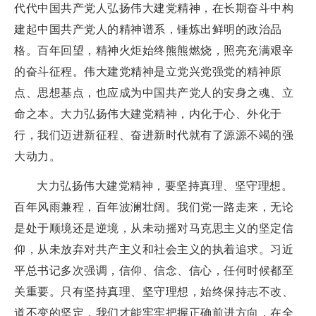
代代中国共产党人弘扬伟大建党精神，在长期奋斗中构
建起中国共产党人的精神谱系，锤炼出鲜明的政治品
格。百年回望，精神火炬始终熊熊燃烧，照亮充满艰辛
的奋斗征程。伟大建党精神是立党兴党强党的精神原
点、思想基点，也应成为中国共产党人的安身之魂、立
命之本。大力弘扬伟大建党精神，内化于心、外化于
行，我们迈进新征程、奋进新时代就有了源源不竭的强
大动力。
大力弘扬伟大建党精神，要坚持真理、坚守理想。
百年风雨兼程，百年波澜壮阔。我们党一路走来，无论
是处于顺境还是逆境，从未动摇对马克思主义的坚定信
仰，从未放弃对共产主义和社会主义的执着追求。习近
平总书记多次强调，信仰、信念、信心，任何时候都至
关重要。只有坚持真理、坚守理想，始终保持志不改、
道不变的坚定，我们才能牢牢把握正确前进方向，在全