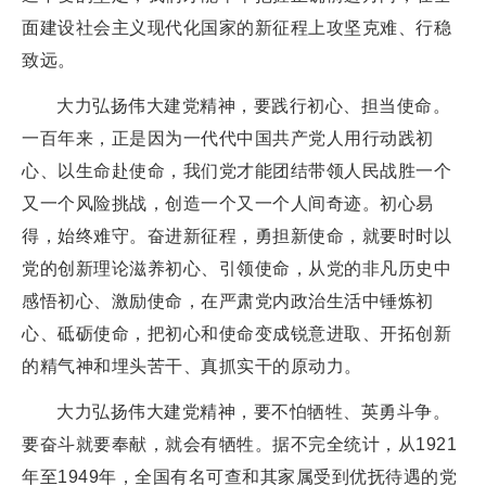
面建设社会主义现代化国家的新征程上攻坚克难、行稳
致远。
大力弘扬伟大建党精神，要践行初心、担当使命。
一百年来，正是因为一代代中国共产党人用行动践初
心、以生命赴使命，我们党才能团结带领人民战胜一个
又一个风险挑战，创造一个又一个人间奇迹。初心易
得，始终难守。奋进新征程，勇担新使命，就要时时以
党的创新理论滋养初心、引领使命，从党的非凡历史中
感悟初心、激励使命，在严肃党内政治生活中锤炼初
心、砥砺使命，把初心和使命变成锐意进取、开拓创新
的精气神和埋头苦干、真抓实干的原动力。
大力弘扬伟大建党精神，要不怕牺牲、英勇斗争。
要奋斗就要奉献，就会有牺牲。据不完全统计，从1921
年至1949年，全国有名可查和其家属受到优抚待遇的党