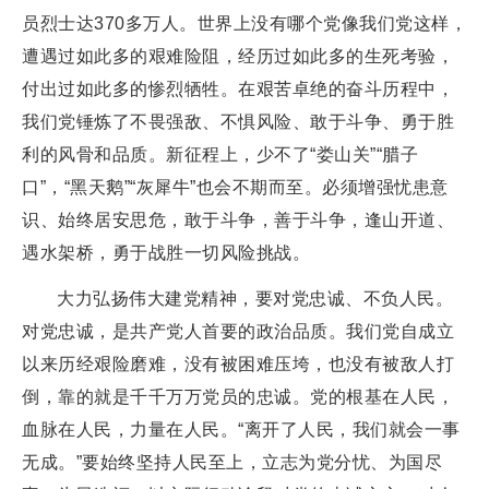
员烈士达370多万人。世界上没有哪个党像我们党这样，
遭遇过如此多的艰难险阻，经历过如此多的生死考验，
付出过如此多的惨烈牺牲。在艰苦卓绝的奋斗历程中，
我们党锤炼了不畏强敌、不惧风险、敢于斗争、勇于胜
利的风骨和品质。新征程上，少不了“娄山关”“腊子
口”，“黑天鹅”“灰犀牛”也会不期而至。必须增强忧患意
识、始终居安思危，敢于斗争，善于斗争，逢山开道、
遇水架桥，勇于战胜一切风险挑战。
大力弘扬伟大建党精神，要对党忠诚、不负人民。
对党忠诚，是共产党人首要的政治品质。我们党自成立
以来历经艰险磨难，没有被困难压垮，也没有被敌人打
倒，靠的就是千千万万党员的忠诚。党的根基在人民，
血脉在人民，力量在人民。“离开了人民，我们就会一事
无成。”要始终坚持人民至上，立志为党分忧、为国尽