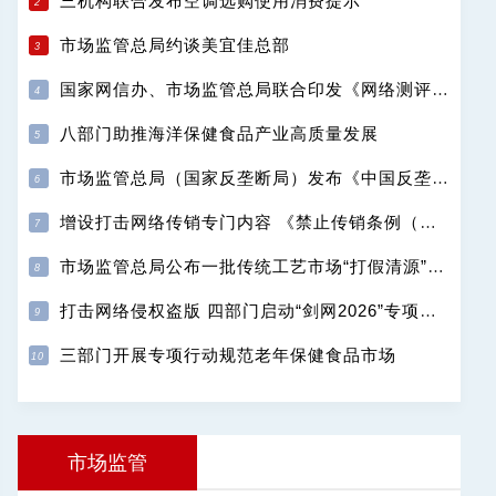
三机构联合发布空调选购使用消费提示
市场监管总局约谈美宜佳总部
国家网信办、市场监管总局联合印发《网络测评活动规范》
八部门助推海洋保健食品产业高质量发展
市场监管总局（国家反垄断局）发布《中国反垄断执法年度报告（2025）》
增设打击网络传销专门内容 《禁止传销条例（修订征求意见稿）》公开征求意见
市场监管总局公布一批传统工艺市场“打假清源”典型案例
打击网络侵权盗版 四部门启动“剑网2026”专项行动
三部门开展专项行动规范老年保健食品市场
市场监管