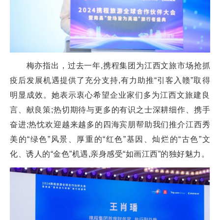
梅亦指出，过去一年,携程集团为江西文旅市场抢抓
疫后发展机遇提供了充分支持,有力助推“引客入赣”取得
明显成效。她表示衷心希望企业家们多为江西文旅建良
言、献良策;热切期待与更多的有识之士深耕细作、携手
奋进;热忱欢迎越来越多的四海宾朋帮助我们推介江西秀
美的“绿色”风景、厚重的“红色”基因、灿烂的“古色”文
化、诱人的“金色”机遇,亲身感受“如画江西”的独好魅力。