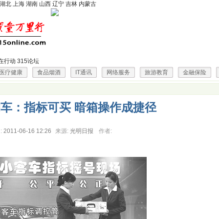
湖北
上海
湖南
山西
辽宁
吉林
内蒙古
在行动
315论坛
医疗健康
食品烟酒
IT通讯
网络服务
旅游教育
金融保险
车：指标可买 暗箱操作成捷径
:
2011-06-16 12:26
来源:
光明日报
作者: