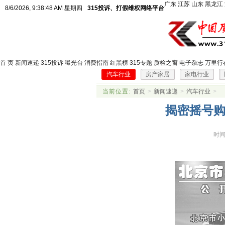
广东
江苏
山东
黑龙江
8/6/2026, 9:38:49 AM 星期四
315投诉、打假维权网络平台
首 页
新闻速递
315投诉
曝光台
消费指南
红黑榜
315专题
质检之窗
电子杂志
万里行
汽车行业
房产家居
家电行业
当前位置:
首页
>
新闻速递
>
汽车行业
>
揭密摇号购
时间