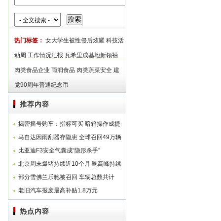
搜索
热门标签：
女大学生被性侵后炫耀
科技活
动周
工作情况汇报
瓦希里成基地新领袖
肉类食品企业
雨润食品
肉类蔬菜安全
建
党90周年普通纪念币
推荐内容
揭密摇号购车：指标可买 暗箱操作成捷
径
马自达因雨刮器存隐患 全球召回49万辆
马3
比亚迪F3安全气囊成“隐形杀手”
北京周末爆堵持续近10个月 晚高峰持续
4小时
部分雪佛兰乐驰被召回 车辆总数共计
22457辆
老旧汽车报废最高补贴1.8万元
热点内容