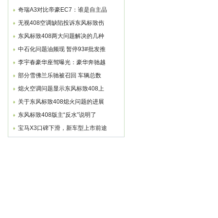
奇瑞A3对比帝豪EC7：谁是自主品
无视408空调缺陷投诉东风标致伤
东风标致408两大问题解决的几种
中石化问题油频现 暂停93#批发推
李宇春豪华座驾曝光：豪华奔驰越
部分雪佛兰乐驰被召回 车辆总数
熄火空调问题显示东风标致408上
关于东风标致408熄火问题的进展
东风标致408版主“反水”说明了
宝马X3口碑下滑，新车型上市前途