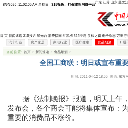
广东
江苏
山东
黑龙
8/9/2026, 11:02:05 AM 星期日
315投诉、打假维权网络平台
首 页
新闻速递
315投诉
曝光台
消费指南
红黑榜
315专题
质检之窗
电子杂志
万里行
汽车行业
房产家居
家电行业
医疗健康
食品烟酒
IT通
当前位置:
首页
>
新闻速递
>
食品烟酒
>
全国工商联：明日或宣布重
时间:
2011-04-12 18:55
来源:
东方
据《法制晚报》报道，明天上午，
发布会，各个商会可能将集体宣布：
重要的消费品不涨价。