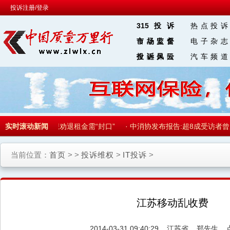
投诉注册/登录
315投诉
热点投诉
食品安全
市场监督
电子杂志
金融保险
投诉风云
汽车频道
区 块 链
·
实时滚动新闻
自如“有毒”，想劝退租金需“封口”
·
中消协发布报告:超8成受访者曾
当前位置：
首页
> >
投诉维权
>
IT投诉
>
江苏移动乱收费
2014-03-31 09:40:29
江苏省
郑先生