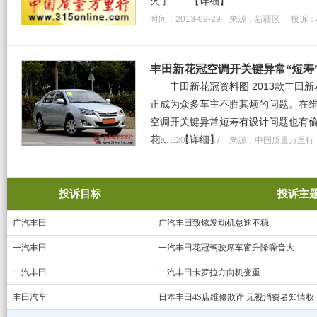
火了……
【详细】
时间：2013-09-29 来源：新疆区 投诉：
丰田新花冠空调开关键异常“短寿
丰田新花冠资料图 2013款丰田
正成为众多车主不胜其烦的问题。在
空调开关键异常短寿有设计问题也有
花……
【详细】
时间：2013-07-17 来源：中国质量万里
投诉目标
投诉主
广汽丰田
广汽丰田致炫发动机怠速不稳
一汽丰田
一汽丰田花冠驾驶席车窗升降噪音大
一汽丰田
一汽丰田卡罗拉方向机变重
丰田汽车
日本丰田4S店维修欺诈 无视消费者知情权