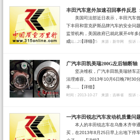
丰田汽车意外加速召回事件反思 
美国司法部近日表示，丰田汽车曾于
下丰田和雷克萨斯品牌汽车的安全问
监管机构，美国政府已就此展开4年多
成……
【详细】
时间：2014-03-25 来源：新华网 投诉：
广汽丰田凯美瑞200G左后轴断轴
坚决维权，广汽丰田凯美瑞轿车
法理难容。 2013年10月6日晚7时3
丰……
【详细】
时间：2013-10-27 来源：吉林省 投诉：
一汽丰田锐志汽车发动机质量问
本人的丰田锐志车在乌鲁木齐华
买，在2013年8月25日早上出地下停