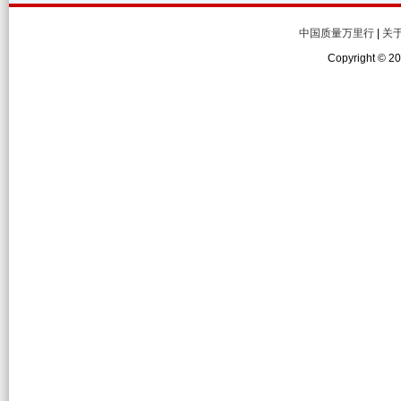
一汽丰田长沙华运通四方坪4S店
一汽丰田长沙华运通四方坪4S店售后不解
中国质量万里行
|
关
广汽丰田
广汽丰田深圳易达前海湾店销售欺骗
Copyright © 
广汽丰田
广汽丰田售后保养存在问题
天津一汽丰田
天津一汽丰田卡罗拉车发动机损坏
丰田公司东莞东美4S店
丰田产品品质问题
丰田公司东莞东美4S站
丰田公司东莞东美4S店进行欺诈销售 不兑
广汽丰田4S店
广汽丰田4S店不保修
深圳市大兴丰田汽车销售有限公司
深圳大兴丰田销售后未再联系提车
丰田
唐山冀东丰田4S店出售车辆有质量问题但
哈尔滨龙晟丰田销售有限公司
丰田RAV4汽车质量问题
一汽丰田
一汽丰田新车发动机异响并有漏气声
一汽丰田
一汽丰田RAV4虚假宣传，欺诈消费者
一汽丰田
丰田新锐志出现问题