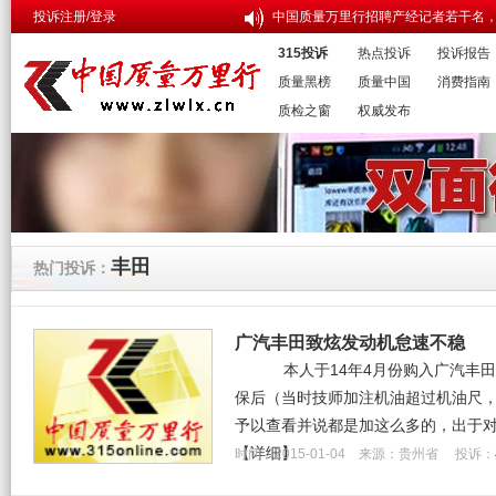
投诉注册/登录
中国质量万里行招聘产经记者若干名，
315投诉
热点投诉
投诉报告
质量黑榜
质量中国
消费指南
质检之窗
权威发布
丰田
热门投诉：
广汽丰田致炫发动机怠速不稳
本人于14年4月份购入广汽丰田
保后（当时技师加注机油超过机油尺
予以查看并说都是加这么多的，出于对
【详细】
时间：2015-01-04 来源：贵州省 投诉：