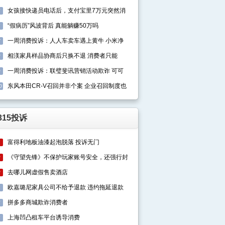
女孩接快递员电话后，支付宝里7万元突然消
5
“假病历”风波背后 真能躺赚50万吗
6
一周消费投诉：人人车卖车遇上黄牛 小米净
7
相渼家具样品协商后只换不退 消费者只能
8
一周消费投诉：联璧斐讯营销活动欺诈 可可
9
东风本田CR-V召回并非个案 企业召回制度也
0
315投诉
富得利地板油漆起泡脱落 投诉无门
1
《守望先锋》不保护玩家账号安全，还强行封
2
去哪儿网虚假售卖酒店
3
欧嘉璐尼家具公司不给予退款 违约拖延退款
4
拼多多商城欺诈消费者
5
上海凹凸租车平台诱导消费
6