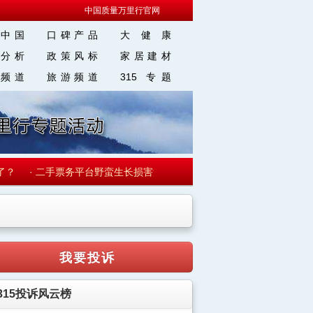
中国质量万里行官网
中国
口碑产品
大 健 康
分析
政策风标
家居建材
频道
旅游频道
315 专题
了？
·
二手票务平台野蛮生长损害消费者权益
·
打击网络犯罪 斩断上游
我要投诉
315投诉风云榜