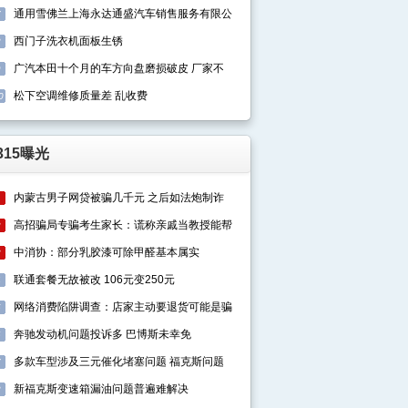
通用雪佛兰上海永达通盛汽车销售服务有限公
7
西门子洗衣机面板生锈
8
广汽本田十个月的车方向盘磨损破皮 厂家不
9
松下空调维修质量差 乱收费
0
315曝光
内蒙古男子网贷被骗几千元 之后如法炮制诈
1
高招骗局专骗考生家长：谎称亲戚当教授能帮
2
中消协：部分乳胶漆可除甲醛基本属实
3
联通套餐无故被改 106元变250元
4
网络消费陷阱调查：店家主动要退货可能是骗
5
奔驰发动机问题投诉多 巴博斯未幸免
6
多款车型涉及三元催化堵塞问题 福克斯问题
7
新福克斯变速箱漏油问题普遍难解决
8