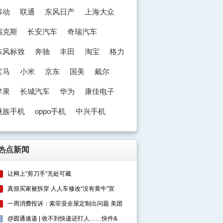
移动
联通
东风日产
上海大众
福克斯
长安汽车
奇瑞汽车
东风标致
奔驰
丰田
淘宝
格力
宝马
小米
京东
国美
戴尔
苹果
长城汽车
华为
康佳电子
魅族手机
oppo手机
中兴手机
奥迪
热点新闻
让网上“剪刀手”无处可藏
1
真假买家被拆穿 人人车修改“没有黄牛”宣
2
一周消费投诉：索菲亚全屋定制出问题 美团
3
@圆通速递 | 收不到快递还打人……快件&
4