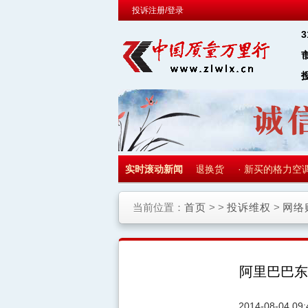
投诉注册/登录
区
00元
·
苏宁易购对制热有问题的空调不予退换货
实时滚动新闻
·
新买的格力空调
当前位置：
首页
> >
投诉维权
>
网络
阿里巴巴东
2014-08-04 09: