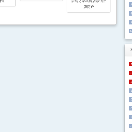
冠道
居然之家武昌店诚信品
牌商户
1