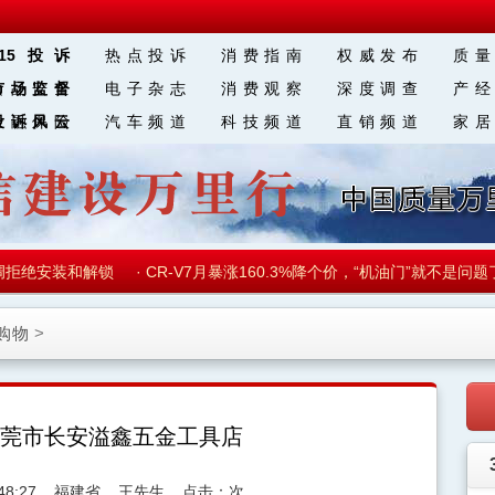
315投诉
热点投诉
消费指南
权威发布
质量
食品安全
市场监督
电子杂志
消费观察
深度调查
产经
金融保险
投诉风云
汽车频道
科技频道
直销频道
家居
 块 链
拒绝安装和解锁
·
CR-V7月暴涨160.3%降个价，“机油门”就不是问题
购物
>
莞市长安溢鑫五金工具店
48:27
福建省
王先生
点击：
次