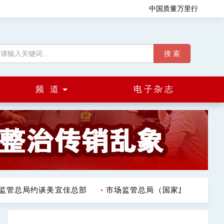
中国质量万里行
搜 索
频 道
电子杂志
监管总局约谈美宜佳总部
市场监管总局（国家反垄断局）发布