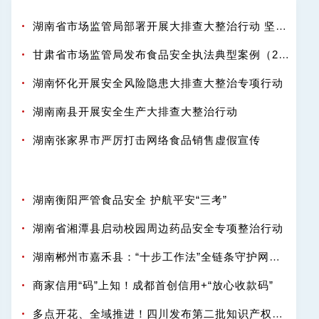
湖南省市场监管局部署开展大排查大整治行动 坚决守护百姓舌尖安全
甘肃省市场监管局发布食品安全执法典型案例（2025-2026年度）
湖南怀化开展安全风险隐患大排查大整治专项行动
湖南南县开展安全生产大排查大整治行动
湖南张家界市严厉打击网络食品销售虚假宣传
湖南衡阳严管食品安全 护航平安“三考”
湖南省湘潭县启动校园周边药品安全专项整治行动
湖南郴州市嘉禾县：“十步工作法”全链条守护网络餐饮“舌尖安全”
商家信用“码”上知！成都首创信用+“放心收款码”
多点开花、全域推进！四川发布第二批知识产权强省建设典型案例