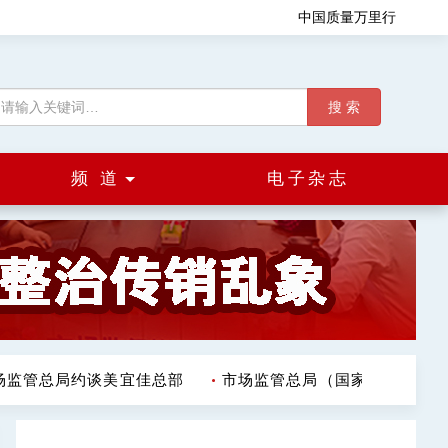
中国质量万里行
搜 索
频 道
电子杂志
监管总局约谈美宜佳总部
市场监管总局（国家反垄断局）发布