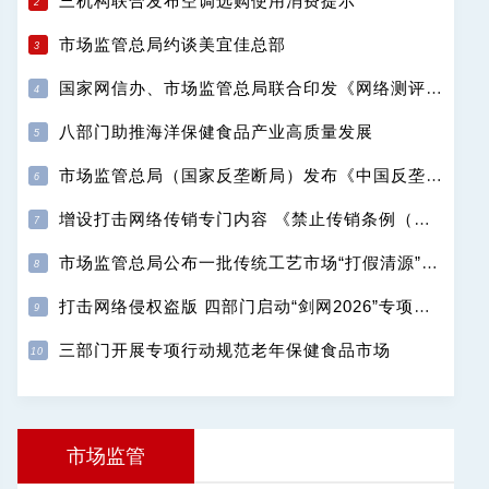
三机构联合发布空调选购使用消费提示
市场监管总局约谈美宜佳总部
国家网信办、市场监管总局联合印发《网络测评活动规范》
八部门助推海洋保健食品产业高质量发展
市场监管总局（国家反垄断局）发布《中国反垄断执法年度报告（2025）》
增设打击网络传销专门内容 《禁止传销条例（修订征求意见稿）》公开征求意见
市场监管总局公布一批传统工艺市场“打假清源”典型案例
打击网络侵权盗版 四部门启动“剑网2026”专项行动
三部门开展专项行动规范老年保健食品市场
市场监管