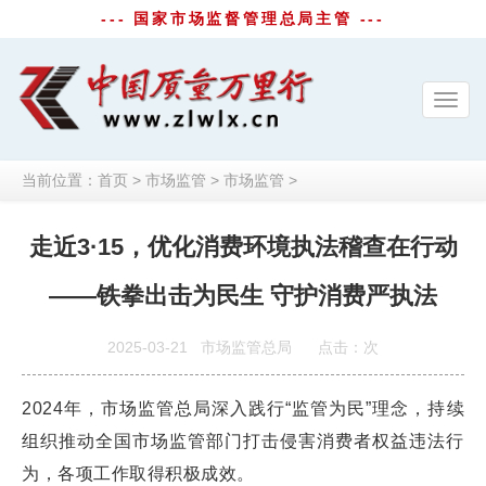
--- 国家市场监督管理总局主管 ---
Toggl
navig
当前位置：
首页
>
市场监管
>
市场监管
>
走近3·15，优化消费环境执法稽查在行动
——铁拳出击为民生 守护消费严执法
2025-03-21
市场监管总局
点击：
次
2024年，市场监管总局深入践行“监管为民”理念，持续
组织推动全国市场监管部门打击侵害消费者权益违法行
为，各项工作取得积极成效。