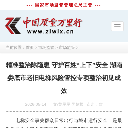
--- 国家市场监督管理总局主管 ---
Toggl
navig
当前位置：
首页
>
市场监管
>
市场监管
>
精准整治除隐患 守护百姓“上下”安全 湖南
娄底市老旧电梯风险管控专项整治初见成
效
2026-05-14
文/黄星星 吴楚根
点击：
次
电梯安全事关群众日常出行与城市运行安全，是最