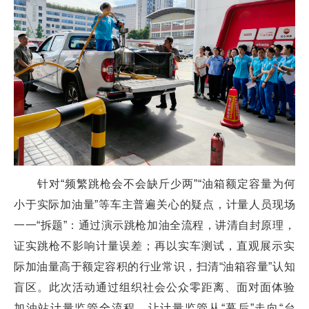
针对“频繁跳枪会不会缺斤少两”“油箱额定容量为何
小于实际加油量”等车主普遍关心的疑点，计量人员现场
一一“拆题”：通过演示跳枪加油全流程，讲清自封原理，
证实跳枪不影响计量误差；再以实车测试，直观展示实
际加油量高于额定容积的行业常识，扫清“油箱容量”认知
盲区。此次活动通过组织社会公众零距离、面对面体验
加油站计量监管全流程，让计量监管从“幕后”走向“台