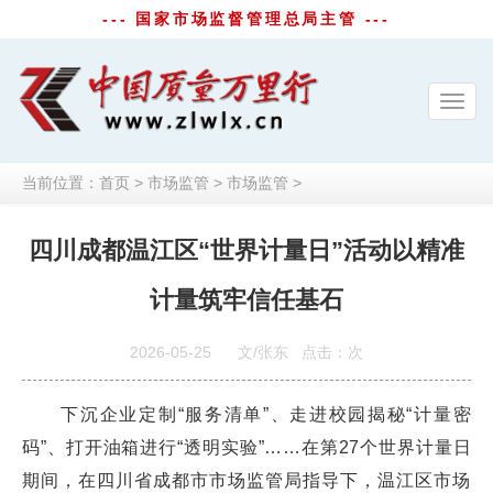
--- 国家市场监督管理总局主管 ---
Toggl
navig
当前位置：
首页
>
市场监管
>
市场监管
>
四川成都温江区“世界计量日”活动以精准
计量筑牢信任基石
2026-05-25
文/张东
点击：
次
下沉企业定制“服务清单”、走进校园揭秘“计量密
码”、打开油箱进行“透明实验”……在第27个世界计量日
期间，在四川省成都市市场监管局指导下，温江区市场