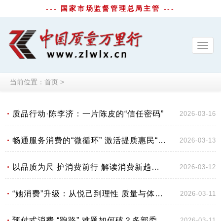
--- 国家市场监督管理总局主管 ---
Toggl
navig
当前位置：
首页
>
质品行动·陈李济：一片陈皮的“信任密码”
2026-03-16
畅通服务消费的“微循环” 激活提质惠民“大动能”
2026-03-13
以品质为尺 护消费前行 解读消费新趋势与维权新方向
2026-03-12
“她消费”升级：从悦己到理性 质量与体验成核心诉求
2026-03-11
预付式消费 “跑路” 难题如何破？多部委出手筑牢制度防线
2026-03-11