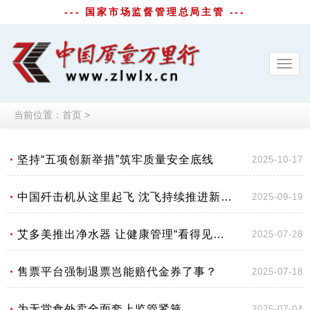
--- 国家市场监督管理总局主管 ---
Toggl
navig
当前位置：
首页
>
坚持“五项创新举措”筑牢质量安全底线
2025-10-17
中国歼击机从这里起飞 沈飞持续推进新时代装备建设质量管理体系迭代优化
2025-09-19
艾多美推出净水器 让健康管理“看得见、信得过”
2025-07-28
售票平台强制退票岂能赔代金券了事？
2025-07-18
为无堂食外卖全面套上监管紧箍
2025-07-04