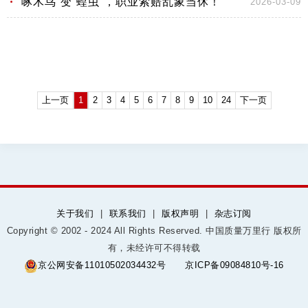
“啄木鸟”变“蝗虫”，职业索赔乱象当休！
2026-03-09
上一页
1
2
3
4
5
6
7
8
9
10
24
下一页
关于我们
|
联系我们
|
版权声明
|
杂志订阅
Copyright © 2002 - 2024 All Rights Reserved. 中国质量万里行 版权所
有，未经许可不得转载
京公网安备11010502034432号
京ICP备09084810号-16