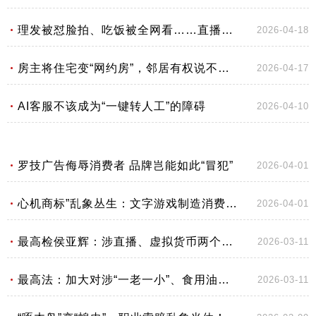
理发被怼脸拍、吃饭被全网看……直播镜头为何屡屡突破隐私边界？
2026-04-18
房主将住宅变“网约房”，邻居有权说不吗？
2026-04-17
AI客服不该成为“一键转人工”的障碍
2026-04-10
罗技广告侮辱消费者 品牌岂能如此“冒犯”
2026-04-01
心机商标”乱象丛生：文字游戏制造消费误区 商标使用需回归诚信本源
2026-04-01
最高检侯亚辉：涉直播、虚拟货币两个领域犯罪趋势和特点比较明显
2026-03-11
最高法：加大对涉“一老一小”、食用油等领域食药犯罪惩治力度
2026-03-11