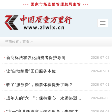
--- 国家市场监督管理总局主管 ---
Toggl
navig
当前位置：
首页
>
新商标法将强化消费者保护导向
2026-07-02
让“自动续费”回归服务本位
2026-07-01
收了“服务费”，购票体验提升了吗？
2026-07-01
成年人的“六一”：保持童心，永远热烈与纯粹
2026-06-06
“六一”育儿热潮背后的冷思考：告别“内卷”回归初心
2026-06-05