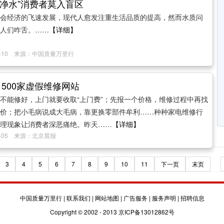
“净水”消费者莫入盲区
会经济的飞速发展，现代人愈发注重生活品质的提高，然而水质问
人们咋舌。……
【详细】
07-10 来源：中国质量万里行
1500家虚假维修网站
不能修好，上门就要收取“上门费”；先报一个价格，维修过程中再找
价；把小毛病说成大毛病，靠更换零部件牟利……种种家电维修行
理现象让消费者深恶痛绝。昨天……
【详细】
06-05 来源：北京晨报
3
4
5
6
7
8
9
10
11
下一页
末页
中国质量万里行
|
联系我们
|
网站地图
|
广告服务
|
服务声明
|
招聘信息
Copyright © 2002 - 2013 京ICP备13012862号