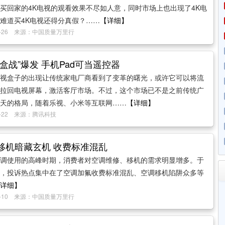
买回家的4K电视的观看效果不尽如人意，同时市场上也出现了4K电
难道买4K电视还得分真假？……
【详细】
09-26 来源：中国质量万里行
盒战”爆发 手机Pad可当遥控器
视盒子的出现让传统家电厂商看到了变革的曙光，或许它可以将流
拉回电视屏幕，激活客厅市场。不过，这个市场已不是之前传统广
天的格局，随着乐视、小米等互联网……
【详细】
09-22 来源：腾讯科技
移机暗藏玄机 收费标准混乱
调使用的高峰时期，消费者对空调维修、移机的需求明显增多。于
，投诉热点集中在了空调加氟收费标准混乱、空调移机陷阱众多等
详细】
07-10 来源：中国质量万里行