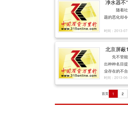
净水器不
随着社
题的恶化却令
时间：2013-
北京屏蔽
先不管能
出种种名目提
业存在的不合
时间：2013-
首页
1
2