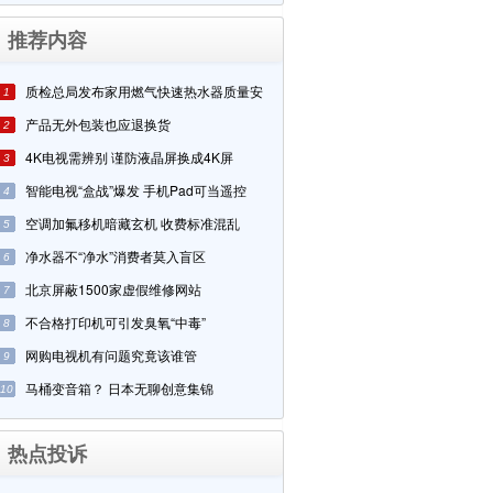
推荐内容
质检总局发布家用燃气快速热水器质量安
1
产品无外包装也应退换货
2
4K电视需辨别 谨防液晶屏换成4K屏
3
智能电视“盒战”爆发 手机Pad可当遥控
4
空调加氟移机暗藏玄机 收费标准混乱
5
净水器不“净水”消费者莫入盲区
6
北京屏蔽1500家虚假维修网站
7
不合格打印机可引发臭氧“中毒”
8
网购电视机有问题究竟该谁管
9
马桶变音箱？ 日本无聊创意集锦
10
热点投诉