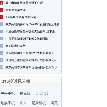
戴尔电脑质量问题拖延不处理
1
奥迪变速箱故障
2
1号店店大欺客 售后问题
3
京东商城购买索尼55W806质量问题无法及
4
申通快递寄送货物破损无法使用 且不全
5
中兴手机N880G和N909质量问题
6
酒仙网虚假发货
7
京东商城购买中兴努比亚手机屏幕裂开
8
烟台德众化肥有限公司生产的肥料登记证
9
京东商城华为荣耀3c现货抢购付款后为预
10
315投诉风云榜
中兴手机
福克斯
长安汽车
魅族手机
京东
尼康相机
国美