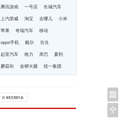
腾讯游戏
一号店
长城汽车
上汽荣威
淘宝
去哪儿
小米
苹果
奇瑞汽车
移动
oppo手机
戴尔
当当
起亚汽车
格力
库巴
夏利
蘑菇街
金锣火腿
统一集团
光明乳业
斯柯达
摩托罗拉
共
63
页
501
条