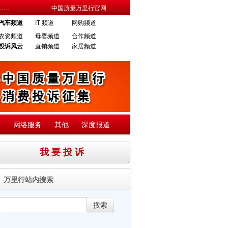
……
中国质量万里行官网
汽车频道
IT 频道
网购频道
农资频道
母婴频道
合作频道
投诉风云
直销频道
家居频道
育
网络服务
其他
深度报道
我 要 投 诉
万里行站内搜索
搜索