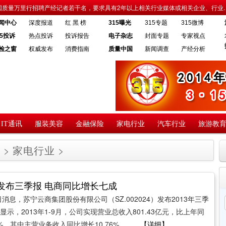
国质量万里行招聘产经记者若干名，要求具有2年以上相关行业媒体或相关企业、行业
闻中心
深度报道
红 黑 榜
315曝光
315专题
315微博
15投诉
热点投诉
投诉报告
电子杂志
封面专题
专家视点
检之窗
权威发布
消费指南
质量中国
新闻调查
产经分析
IT通讯
服装美容
金融保险
家电行业
汽车行业
旅游教
南
>
家电行业
>
发布三季报 电商同比增长七成
0日消息，苏宁云商集团股份有限公司（SZ.002024）发布2013年三季
示，2013年1-9月，公司实现营业总收入801.43亿元，比上年同
5%，其中主营业务收入同比增长10.76%，……
【详细】