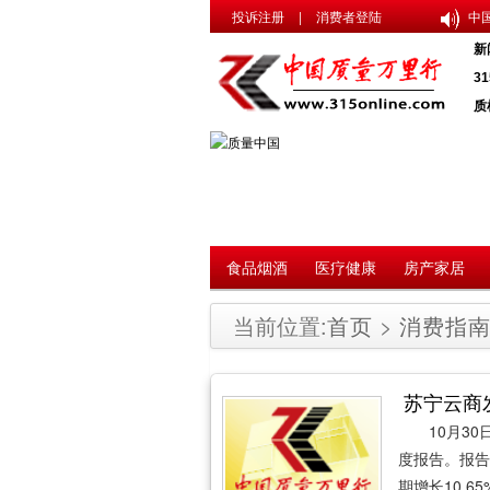
投诉注册
|
消费者登陆
中
新
3
质
食品烟酒
医疗健康
房产家居
当前位置:
首页
>
消费指
苏宁云商
10月3
度报告。报告显
期增长10.6