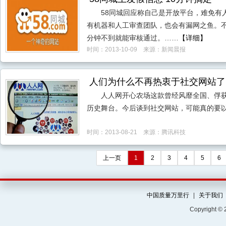
58同城回应称自己是开放平台，难免有
有机器和人工审查团队，也会有漏网之鱼。不
分钟不到就能审核通过。……
【详细】
时间：2013-10-09 来源：新闻晨报
人们为什么不再热衷于社交网站了
人人网开心农场这款曾经风靡全国、俘
历史舞台。今后谈到社交网站，可能真的要以
时间：2013-08-21 来源：腾讯科技
上一页
1
2
3
4
5
6
中国质量万里行
|
关于我们
Copyright ©