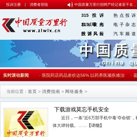
投诉注册
|
消费者登陆
中国质量万里行招聘产经记者若干名，
315投诉
热点投诉
权威发布
315曝光
电子杂志
政策风标
投诉风云
汽车频道
315 微博
增重燕窝刷胶扮靓
实时滚动新闻
·
医院药店药品差价达56% 以药养医顽疾难治
·
蓝
当前位置：
首页
>
消费指南
>
网络服务
>
下载游戏莫忘手机安全
近日，一条“近6万部手机中毒‘夺命锁’
体大肆转载。……
【详细】