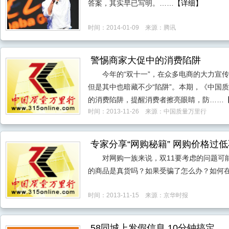
答案，其实早已写明。……
【详细】
时间：2014-01-09 来源：腾讯
警惕商家大促中的消费陷阱
今年的“双十一”，在众多电商的大力宣
但是其中也暗藏不少“陷阱”。本期，《中国质
的消费陷阱，提醒消费者擦亮眼睛，防……
时间：2013-11-26 来源：中国质量万里行
专家分享“网购秘籍” 网购价格过
对网购一族来说，双11要考虑的问题可
的商品是真货吗？如果受骗了怎么办？如何在
时间：2013-11-15 来源：京华时报
58同城上发假信息 10分钟搞定