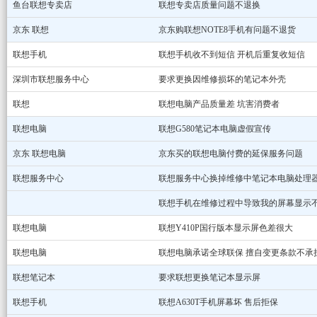
鱼台联想专卖店
联想专卖店质量问题不退换
京东 联想
京东购联想NOTE8手机有问题不退货
联想手机
联想手机收不到短信 开机后重复收短信
深圳市联想服务中心
要求更换因维修损坏的笔记本外壳
联想
联想电脑产品质量差 坑害消费者
联想电脑
联想G580笔记本电脑虚假宣传
京东 联想电脑
京东买的联想电脑付费的延保服务问题
联想服务中心
联想服务中心换掉维修中笔记本电脑处理
联想手机在维修过程中导致我的屏幕显示
联想电脑
联想Y410P国行版本显示屏色差很大
联想电脑
联想电脑承诺全球联保 擅自变更条款不承
联想笔记本
要求联想更换笔记本显示屏
联想手机
联想A630T手机屏幕坏 售后拒保