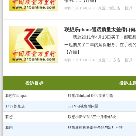
修的……
【详细】
时间：2013-01-05 来源：浙江省 投诉：
联想乐phone通话质量太差借口
我於2011年4月13日买了一部联想
一起购买了二年的延保服务。在手机
【详细】
时间：2013-01-04 来源：广东省 投诉：
投诉目标
投诉主
联想/Thinkpad
联想/Thinkpad E440质量问题
17TV旗舰店
17TV电视售后问题
联想
联想小新AIR13三个月维修5次
联想
联想新购机器部件条码与出厂不符