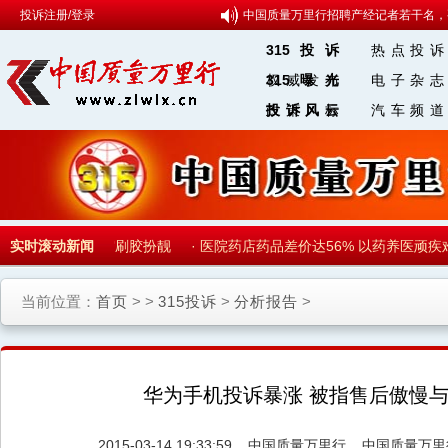
投诉注册/登录
中国质量万里行招聘产经记者若干名，
315投诉
热点投诉
权威发布
315曝光
电子杂志
政策风标
投诉风云
汽车频道
315 微博
海参加盐增重燕窝刷胶扮靓
实时滚动新闻
·
医院药店药品差价达56% 以药养医顽疾难
当前位置：
首页
> >
315投诉
>
分析报告
>
华为手机投诉暴涨 被指售后傲慢
2015-03-14 19:33:59
中国质量万里行
中国质量万里